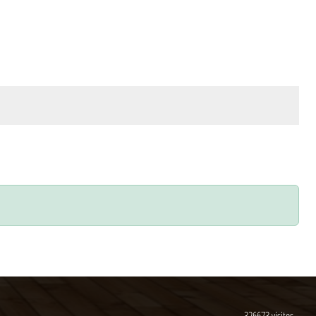
326673
visites