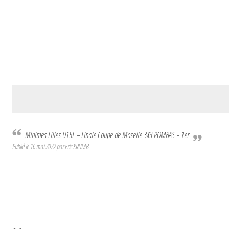
Minimes Filles U15F – Finale Coupe de Moselle 3X3 ROMBAS = 1er
Publié le
16 mai 2022
par Eric KRUMB