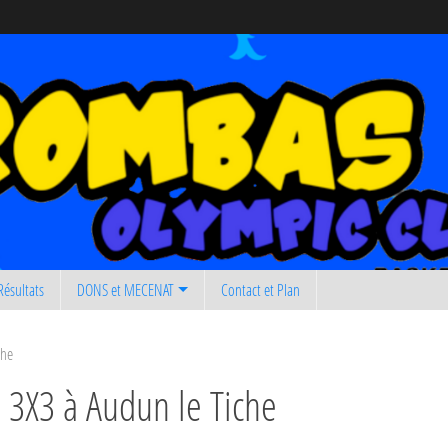
Résultats
DONS et MECENAT
Contact et Plan
che
 3X3 à Audun le Tiche