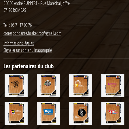
COSEC André RUPPERT - Rue Maréchal Joffre
57120
ROMBAS
Tél. :
06 71 17 05 76
correspondante.basket.roc@gmail.com
Informations légales
Signaler un contenu inapproprié
Les partenaires du club